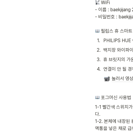
 WiFi

- 이름 : baekjijang 
- 비밀번호 : baekjija
 필립스 휴 스마트
1
.
PHILIPS HU
2
.
백지장 와이파이(b
3
.
휴 브릿지의 가운
4
.
연결이 안 될 
눌러서 영
 포그머신 사용법
1-1 빨간색 스위치가
다.

1-2. 본체에 내장된
액통을 넣은 채로 급