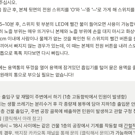
주십시오.

 잠근 후, 본체 뒷면의 전원 스위치를 'O'와 '─'중 
'─'
로 가게 해 스위치를 
뒤 5~10분 후, 스위치 윗 부분의 LED에 빨간 불이 들어오면 사용이 가능합
히 노즐 부위는 매우 뜨거우니 본체와 노즐 부위에 손을 대지 마시고 화상
100cm 이내에 사람이나 물체가 없는 것을 확인한 뒤 스위치의 빨간 버튼을
 끼어서 빠지지 않는 경우가 있는데, 이 때는 본체의 전원 버튼을 내려 
손톱으로 톡톡 치다보면 다시 빠집니다.

 후에는 용액통의 뚜껑을 열어 용액에 잠겨있던 흡입기를 털어 묻은 용액을
 원래의 통으로 부으실 필요는 없습니다!
물 출입구 앞 재떨이 주변에서 하기 (1층 고동함박에서 민원이 발생함)

생기는 생활 쓰레기는 분리수거 후 각 종량제 봉투에 담아 지하1층 출입문 안
1층 건물 출입구, 주변 공장 골목에 배출하면 민원이 발생하고 관할 구청 
 
(클릭해서 아래 참고)
09시 ~ 18시 사이에는 같은 건물 1층의 공장에서 기계를 작동할 때 
간헐적
의 경우, 
백지장 카카오톡 채널을 통해 문의 (클릭해서 문의)
가 가능하며 '