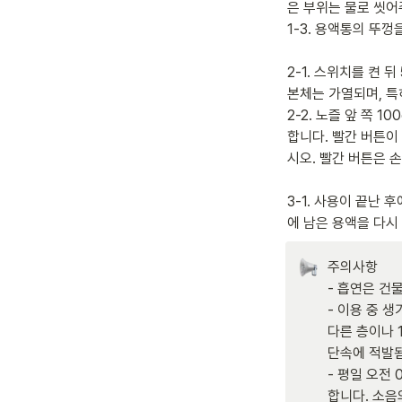
은 부위는 물로 씻어
1-3. 용액통의 뚜껑을
2-1. 스위치를 켠 
본체는 가열되며, 특
2-2. 노즐 앞 쪽 
합니다. 빨간 버튼이
시오. 빨간 버튼은 
3-1. 사용이 끝난
에 남은 용액을 다시
주의사항

- 흡연은 건
- 이용 중 
다른 층이나 
단속에 적발됨
- 평일 오전 
합니다.
 소음