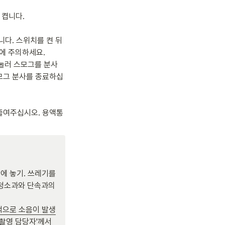
켭니다.

니다. 스위치를 켠 뒤 
에 주의하세요.

 눌러 스모그를 분사
스모그 분사를 종료하십
 줄여주십시오. 용액통
에 놓기. 쓰레기를 
청소과와 단속과의 
으로 소음이 발생
촬영 담당자'께서 