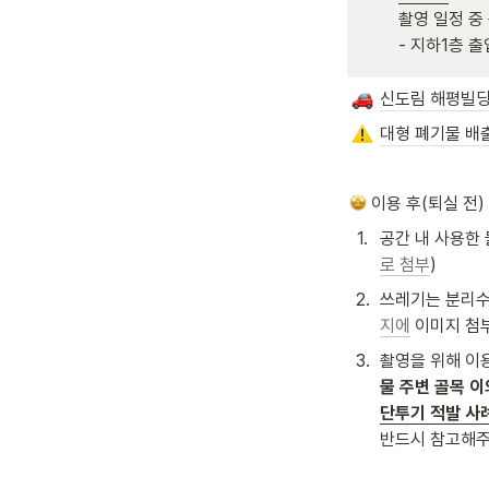
촬영 일정 중
- 지하1층 
신도림 해평빌딩
대형 폐기물 배
 이용 후(퇴실 전)
1
.
공간 내 사용한 
로 첨부
)
2
.
쓰레기는 분리수거
지에
 이미지 첨
3
.
촬영을 위해 이용
물 주변 골목 
단투기 적발 사
반드시 참고해